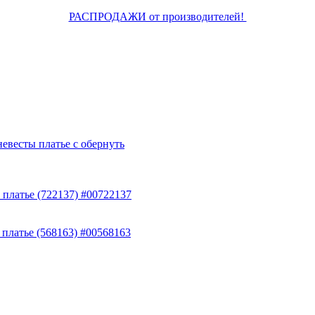
РАСПРОДАЖИ от производителей!
евесты платье с обернуть
 платье (722137) #00722137
 платье (568163) #00568163