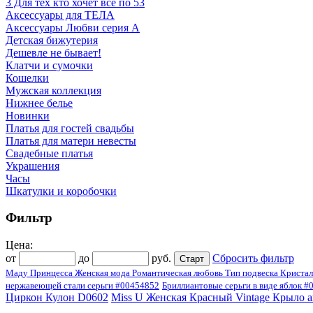
3 Для тех кто хочет все по 53
Аксессуары для ТЕЛА
Аксессуары Любви серия A
Детская бижутерия
Дешевле не бывает!
Клатчи и сумочки
Кошелки
Мужская коллекция
Нижнее белье
Новинки
Платья для гостей свадьбы
Платья для матери невесты
Свадебные платья
Украшения
Часы
Шкатулки и коробочки
Фильтр
Цена:
от
до
руб.
Сбросить фильтр
Маду Принцесса Женская мода Романтическая любовь Тип подвеска Кристал
нержавеющей стали серьги #00454852
Бриллиантовые серьги в виде яблок 
Циркон Кулон D0602
Miss U Женская Красный Vintage Крыло а