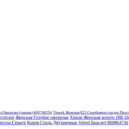
л Ожерелье (сирень) #00740254
Timeek Женская 925 Серебряное сердце Про
Женская Голубое ожерелье
Xinxin Женская золото 18K 
#00580498
нгела Серьги
Корея Стиль Двухрядные Velvet Браслет #00864736