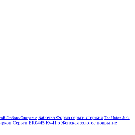
Бабочка Форма серьги стержня
стой Любовь Ожерелье
The Union Jack
Циркон Серьги ER0445
Ку-Ню Женская золотое покрытие