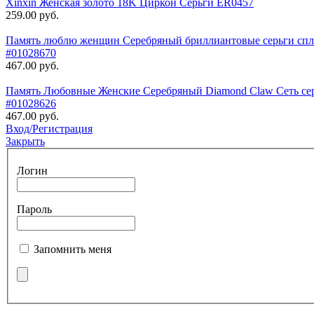
Xinxin Женская золото 18K Циркон Серьги ER0457
259.00 руб.
Память люблю женщин Серебряный бриллиантовые серьги спла
#01028670
467.00 руб.
Память Любовные Женские Серебряный Diamond Claw Сеть серь
#01028626
467.00 руб.
Вход/Регистрация
Закрыть
Логин
Пароль
Запомнить меня