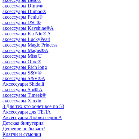
аксессуары Beso®
аксессуары Dfmy®
аксессуары Dumoo®
аксессуары Fenlu®
аксессуары J&G®
аксессуары Kayshine®A
аксессуары Ku Niu® A
аксессуары LuckyPearl
аксессуары Magic Princess
аксессуары Magus®A
аксессуары Miss U
аксессуары Ouxi®
аксессуары Rich long
аксессуары S&V®
аксессуары S&V®A
Аксессуары Shidaili
аксессуары Sm® A
аксессуары Timeek®
аксессуары Xinxin
3 Для тех кто хочет все по 53
Аксессуары для ТЕЛА
Аксессуары Любви серия A
Детская бижутерия
Дешевле не бывает!
Клатчи и сумочки