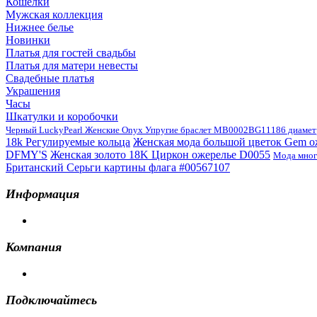
Кошелки
Мужская коллекция
Нижнее белье
Новинки
Платья для гостей свадьбы
Платья для матери невесты
Свадебные платья
Украшения
Часы
Шкатулки и коробочки
Черный LuckyPearl Женские Onyx Упругие браслет MB0002BG11186 диамет
18k Регулируемые кольца
Женская мода большой цветок Gem оже
DFMY'S
Женская золото 18K Циркон ожерелье D0055
Мода мног
Британский Серьги картины флага #00567107
Информация
Компания
Подключайтесь