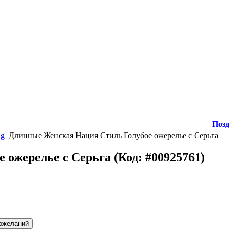
Поздравл
ng
Длинные Женская Нация Стиль Голубое ожерелье с Серьга
 ожерелье с Серьга
(Код:
#00925761
)