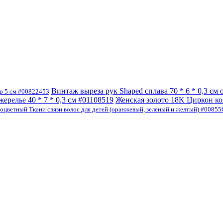
Винтаж выреза рук Shaped сплава 70 * 6 * 0,3 см
р 5 см #00822453
релье 40 * 7 * 0,3 см #01108519
Женская золото 18K Циркон ко
оцветный Ткани связи волос для детей (оранжевый, зеленый и желтый) #00855