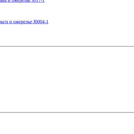
ва и ожерелье J017-1
ги и ожерелье J0004-1