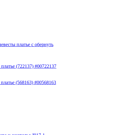
евесты платье с обернуть
 платье (722137) #00722137
 платье (568163) #00568163