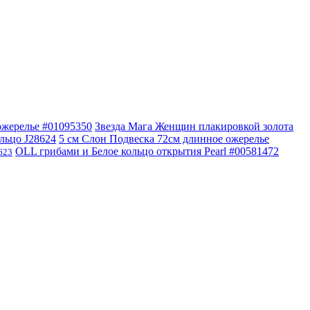
 ожерелье #01095350
Звезда Мага Женщин плакировкой золота
льцо J28624
5 см Слон Подвеска 72см длинное ожерелье
OLL грибами и Белое кольцо открытия Pearl #00581472
623