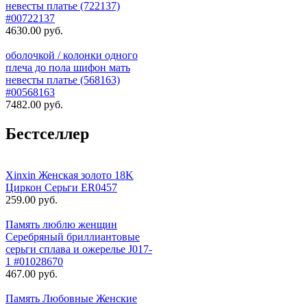
невесты платье (722137)
#00722137
4630.00 руб.
оболочкой / колонки одного
плеча до пола шифон мать
невесты платье (568163)
#00568163
7482.00 руб.
Бестселлер
Xinxin Женская золото 18K
Циркон Серьги ER0457
259.00 руб.
Память люблю женщин
Серебряный бриллиантовые
серьги сплава и ожерелье J017-
1 #01028670
467.00 руб.
Память Любовные Женские