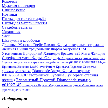
Кошелки
Мужская коллекция
Нижнее белье
Новинки
Платья для гостей свадьбы
Платья для матери невесты
Свадебные платья
Украшения
Часы
Шкатулки и коробочки
Длинные Женская Грейс Павлин Форма ожерелье с сережкой
Женская Синий треугольник Форма ожерелье
С.М.
Утонченная Природный Халцедон Браслет
925 Мага Женщин
Серебряная маска Форма Стад
труба / Русалка жемчужина развертки
/ щетка поезд атласа и кружева свадебное платье (682817) #00682817
Маду
Принцесса Женские Leaf Clover Pattern Кристалл Подвеска Ожерелье
Diamonade Звезда Форма ожерелье
(розовый) #00740140
#01026864
АЗС австрийской Бурение Лук серьги стержня
Элегантный Простой Diamonade кольцо
(белый)
#01027145
Принцесса Персик Маду женские сердца шаблон ожерелье
(красный) #00740090
Информация