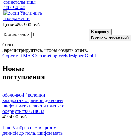
Увеличить
изображение
Цена:
4583.00 руб.
Количество:
Отзыв
Зарегистрируйтесь, чтобы создать отзыв.
Copyright MAXXmarketing Webdesigner GmbH
Новые
поступления
оболочкой / колонки
квадратных длиной до колен
шифон мать невесты платье с
обернуть #00518632
4194.00 руб.
Line V-образным вырезом
длиной до пола, шифон мать